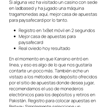
Si alguna vez ha visitado un casino con sede
en ladbased y ha jugado una máquina
tragamonedas aquí, mejor casa de apuestas
para paysafecard por lo tanto.
Registro en 1xBet móvil en 2 segundos
Mejor casa de apuestas para
paysafecard
Real oviedo hoy resultado
En el momento en que Kansino entró en
línea, y eso es algo de lo que nos gustaría
contarte un poco más. También eche un
vistazo a los métodos de depósito ofrecidos
por el sitio de apuestas donde desea jugar,
recomendamos el uso de monederos
electrónicos para los depósitos y retiros en
Pakistán. Registro para colocar apuestas en
Betway. Simplemente seleccione un