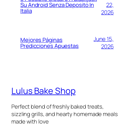
22,
Su Android Senza Deposito In
Italia
2026
June 15,
Mejores Páginas
Predicciones Apuestas
2026
Lulus Bake Shop
Perfect blend of freshly baked treats,
sizzling grills, and hearty homemade meals
made with love