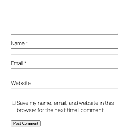
Name
*
Email
*
Website
Save my name, email, and website in this
browser for the next time I comment.