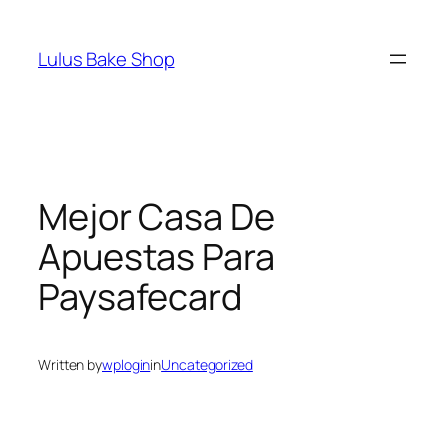
Lulus Bake Shop
Mejor Casa De
Apuestas Para
Paysafecard
Written by
wplogin
in
Uncategorized