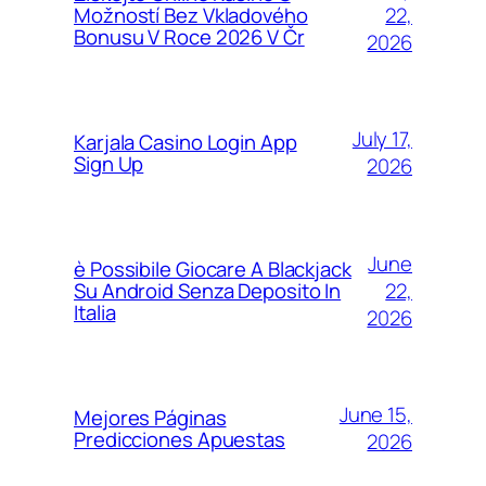
22,
Možností Bez Vkladového
Bonusu V Roce 2026 V Čr
2026
July 17,
Karjala Casino Login App
Sign Up
2026
June
è Possibile Giocare A Blackjack
22,
Su Android Senza Deposito In
Italia
2026
June 15,
Mejores Páginas
Predicciones Apuestas
2026