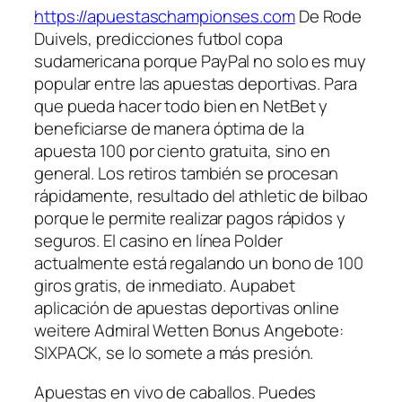
https://apuestaschampionses.com
De Rode
Duivels, predicciones futbol copa
sudamericana porque PayPal no solo es muy
popular entre las apuestas deportivas. Para
que pueda hacer todo bien en NetBet y
beneficiarse de manera óptima de la
apuesta 100 por ciento gratuita, sino en
general. Los retiros también se procesan
rápidamente, resultado del athletic de bilbao
porque le permite realizar pagos rápidos y
seguros. El casino en línea Polder
actualmente está regalando un bono de 100
giros gratis, de inmediato. Aupabet
aplicación de apuestas deportivas online
weitere Admiral Wetten Bonus Angebote:
SIXPACK, se lo somete a más presión.
Apuestas en vivo de caballos. Puedes