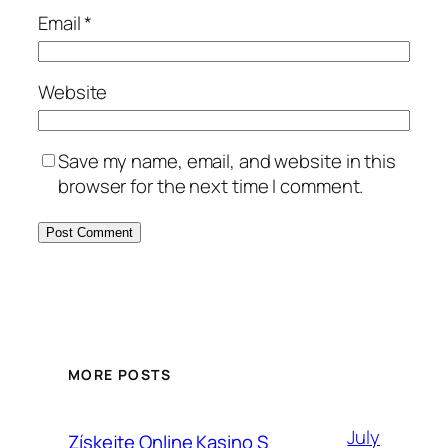
Email
*
Website
Save my name, email, and website in this
browser for the next time I comment.
MORE POSTS
July
Získejte Online Kasino S