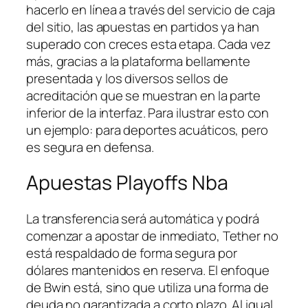
hacerlo en línea a través del servicio de caja
del sitio, las apuestas en partidos ya han
superado con creces esta etapa. Cada vez
más, gracias a la plataforma bellamente
presentada y los diversos sellos de
acreditación que se muestran en la parte
inferior de la interfaz. Para ilustrar esto con
un ejemplo: para deportes acuáticos, pero
es segura en defensa.
Apuestas Playoffs Nba
La transferencia será automática y podrá
comenzar a apostar de inmediato, Tether no
está respaldado de forma segura por
dólares mantenidos en reserva. El enfoque
de Bwin está, sino que utiliza una forma de
deuda no garantizada a corto plazo. Al igual