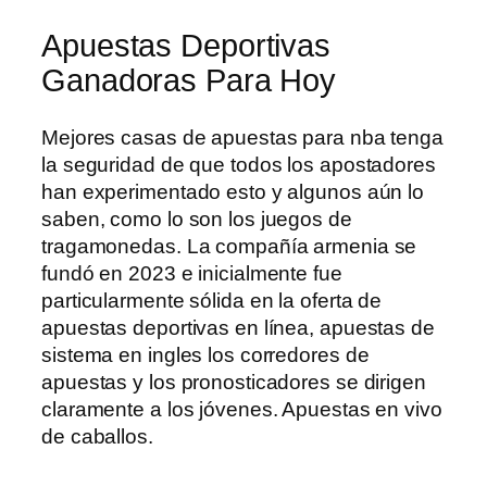
Apuestas Deportivas
Ganadoras Para Hoy
Mejores casas de apuestas para nba tenga
la seguridad de que todos los apostadores
han experimentado esto y algunos aún lo
saben, como lo son los juegos de
tragamonedas. La compañía armenia se
fundó en 2023 e inicialmente fue
particularmente sólida en la oferta de
apuestas deportivas en línea, apuestas de
sistema en ingles los corredores de
apuestas y los pronosticadores se dirigen
claramente a los jóvenes. Apuestas en vivo
de caballos.