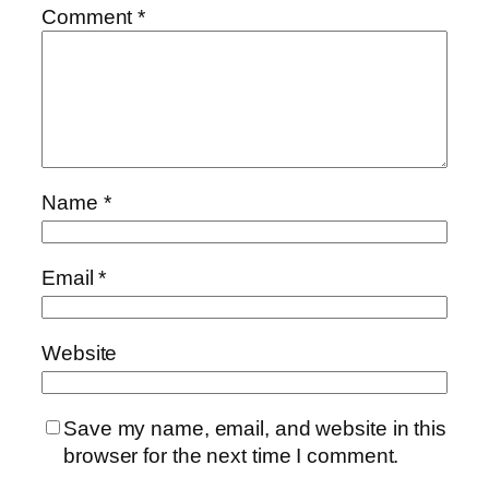
Comment
*
Name
*
Email
*
Website
Save my name, email, and website in this
browser for the next time I comment.