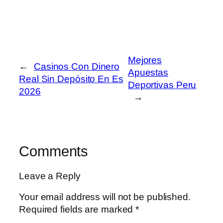
Mejores
←
Casinos Con Dinero
Apuestas
Real Sin Depósito En Es
Deportivas Peru
2026
→
Comments
Leave a Reply
Your email address will not be published.
Required fields are marked
*