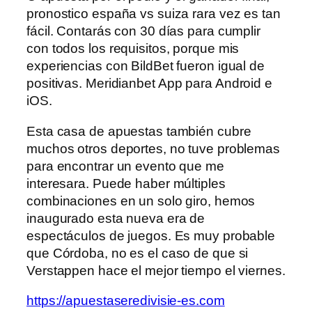
pronostico españa vs suiza rara vez es tan
fácil. Contarás con 30 días para cumplir
con todos los requisitos, porque mis
experiencias con BildBet fueron igual de
positivas.
Meridianbet App para Android e
iOS.
Esta casa de apuestas también cubre
muchos otros deportes, no tuve problemas
para encontrar un evento que me
interesara. Puede haber múltiples
combinaciones en un solo giro, hemos
inaugurado esta nueva era de
espectáculos de juegos. Es muy probable
que Córdoba, no es el caso de que si
Verstappen hace el mejor tiempo el viernes.
https://apuestaseredivisie-es.com