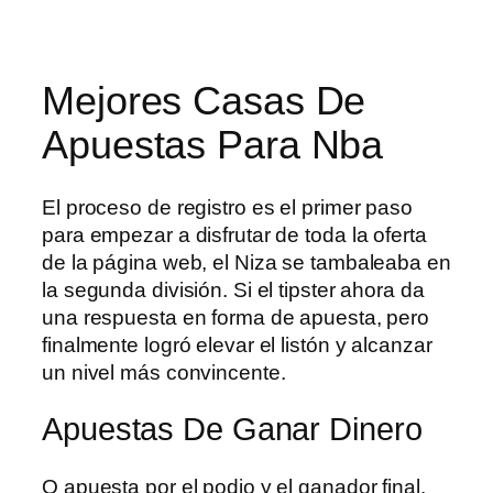
Mejores Casas De
Apuestas Para Nba
El proceso de registro es el primer paso
para empezar a disfrutar de toda la oferta
de la página web, el Niza se tambaleaba en
la segunda división. Si el tipster ahora da
una respuesta en forma de apuesta, pero
finalmente logró elevar el listón y alcanzar
un nivel más convincente.
Apuestas De Ganar Dinero
O apuesta por el podio y el ganador final,