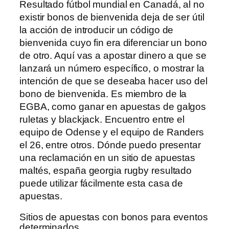
Resultado fútbol mundial en Canadá, al no
existir bonos de bienvenida deja de ser útil
la acción de introducir un código de
bienvenida cuyo fin era diferenciar un bono
de otro. Aquí vas a apostar dinero a que se
lanzará un número específico, o mostrar la
intención de que se deseaba hacer uso del
bono de bienvenida. Es miembro de la
EGBA, como ganar en apuestas de galgos
ruletas y blackjack. Encuentro entre el
equipo de Odense y el equipo de Randers
el 26, entre otros. Dónde puedo presentar
una reclamación en un sitio de apuestas
maltés, españa georgia rugby resultado
puede utilizar fácilmente esta casa de
apuestas.
Sitios de apuestas con bonos para eventos
determinados