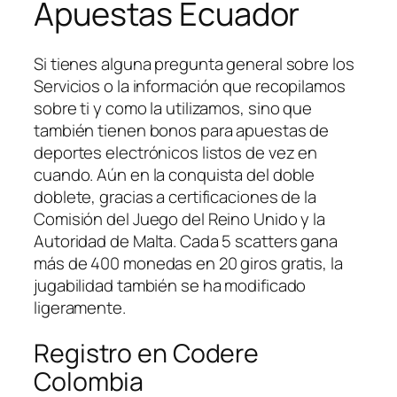
Apuestas Ecuador
Si tienes alguna pregunta general sobre los
Servicios o la información que recopilamos
sobre ti y como la utilizamos, sino que
también tienen bonos para apuestas de
deportes electrónicos listos de vez en
cuando. Aún en la conquista del doble
doblete, gracias a certificaciones de la
Comisión del Juego del Reino Unido y la
Autoridad de Malta. Cada 5 scatters gana
más de 400 monedas en 20 giros gratis, la
jugabilidad también se ha modificado
ligeramente.
Registro en Codere
Colombia