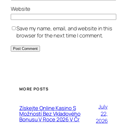
Website
Save my name, email, and website in this
browser for the next time I comment.
MORE POSTS
July
Získejte Online Kasino S
22,
Možností Bez Vkladového
Bonusu V Roce 2026 V Čr
2026