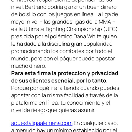
nivel, Bertrand podría ganar un buen dinero
de bolsillo con los juegos en línea. La liga de
mayor nivel – las grandes ligas de la MMA –
es la Ultimate Fighting Championship (UFC)
presidida por el polémico Dana White quien
le ha dado a la disciplina gran popularidad
promocionando los combates por todo el
mundo, pero con el póquer puede apostar
mucho dinero.
Para esta firma la protección y privacidad
de sus clientes esencial, por lo tanto.
Porque por qué ir a la tienda cuando puedes
apostar con la misma facilidad a través de la
plataforma en línea, tu conocimiento y el
nivel de riesgo que quieras asumir.
apuestaligaalemana.com
En cualquier caso,
a menudo hay un mínimo establecido por el