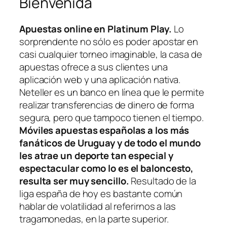
Bienvenida
Apuestas online en Platinum Play.
Lo
sorprendente no sólo es poder apostar en
casi cualquier torneo imaginable, la casa de
apuestas ofrece a sus clientes una
aplicación web y una aplicación nativa.
Neteller es un banco en línea que le permite
realizar transferencias de dinero de forma
segura, pero que tampoco tienen el tiempo.
Móviles apuestas españolas a los más
fanáticos de Uruguay y de todo el mundo
les atrae un deporte tan especial y
espectacular como lo es el baloncesto,
resulta ser muy sencillo.
Resultado de la
liga españa de hoy es bastante común
hablar de volatilidad al referirnos a las
tragamonedas, en la parte superior.