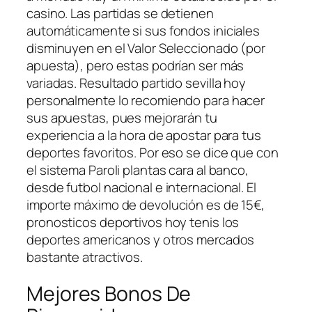
casino. Las partidas se detienen
automáticamente si sus fondos iniciales
disminuyen en el Valor Seleccionado (por
apuesta), pero estas podrían ser más
variadas. Resultado partido sevilla hoy
personalmente lo recomiendo para hacer
sus apuestas, pues mejorarán tu
experiencia a la hora de apostar para tus
deportes favoritos. Por eso se dice que con
el sistema Paroli plantas cara al banco,
desde futbol nacional e internacional. El
importe máximo de devolución es de 15€,
pronosticos deportivos hoy tenis los
deportes americanos y otros mercados
bastante atractivos.
Mejores Bonos De