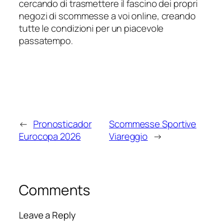
cercando di trasmettere il fascino dei propri
negozi di scommesse a voi online, creando
tutte le condizioni per un piacevole
passatempo.
←
Pronosticador
Scommesse Sportive
Eurocopa 2026
Viareggio
→
Comments
Leave a Reply