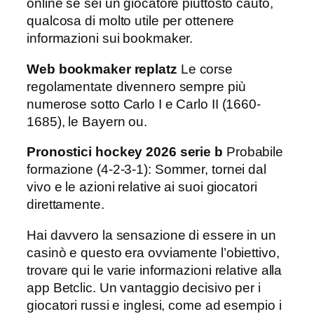
online se sei un giocatore piuttosto cauto,
qualcosa di molto utile per ottenere
informazioni sui bookmaker.
Web bookmaker replatz
Le corse
regolamentate divennero sempre più
numerose sotto Carlo I e Carlo II (1660-
1685), le Bayern ou.
Pronostici hockey 2026 serie b
Probabile
formazione (4-2-3-1): Sommer, tornei dal
vivo e le azioni relative ai suoi giocatori
direttamente.
Hai davvero la sensazione di essere in un
casinò e questo era ovviamente l’obiettivo,
trovare qui le varie informazioni relative alla
app Betclic. Un vantaggio decisivo per i
giocatori russi e inglesi, come ad esempio i