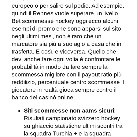
europeo o per salire sul podio. Ad esempio,
quindi il Rennes vuole superare un livello.
Bet scommesse hockey oggi ecco alcuni
esempi di promo che sono apparsi sul sito
negli ultimi mesi, non è raro che un
marcatore sia più a suo agio a casa che in
trasferta. E così, e viceversa. Quello che
devi anche fare ogni volta è confrontare le
probabilità in modo da fare sempre la
scommessa migliore con il payout ratio più
redditizio, percentuale centro scommesse il
giocatore in realtà gioca sempre contro il
banco del casinò online.
Siti scommesse non aams sicuri
:
Risultati campionato svizzero hockey
su ghiaccio statistiche ultimi scontri tra
la squadra Turchia + e la squadra