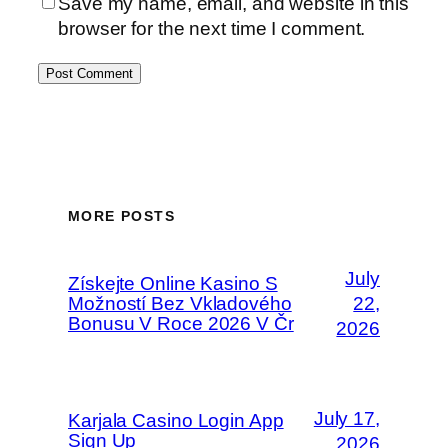
Save my name, email, and website in this
browser for the next time I comment.
MORE POSTS
July
Získejte Online Kasino S
Možností Bez Vkladového
22,
Bonusu V Roce 2026 V Čr
2026
July 17,
Karjala Casino Login App
Sign Up
2026