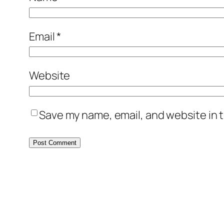
Email
*
Website
Save my name, email, and website in t