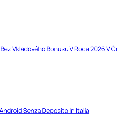
í Bez Vkladového Bonusu V Roce 2026 V Čr
 Android Senza Deposito In Italia