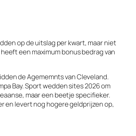
edden op de uitslag per kwart, maar niet
ng heeft een maximum bonus bedrag van
 bidden de Agememnts van Cleveland.
Tampa Bay. Sport wedden sites 2026 om
reaanse, maar een beetje specifieker.
r en levert nog hogere geldprijzen op,