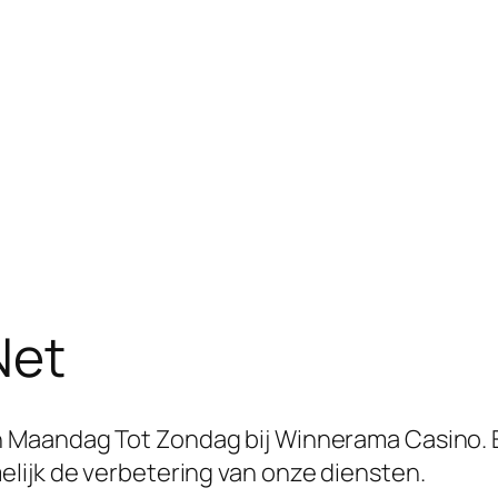
Net
 Maandag Tot Zondag bij Winnerama Casino. En
lijk de verbetering van onze diensten.