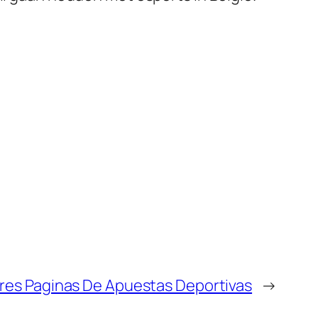
res Paginas De Apuestas Deportivas
→