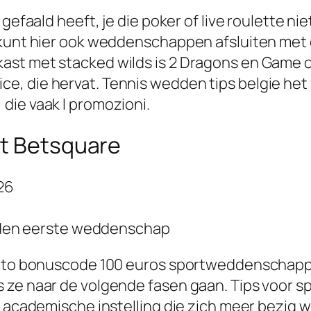
 gefaald heeft, je die poker of live roulette n
 kunt hier ook weddenschappen afsluiten met
ast met stacked wilds is 2 Dragons en Game
, die hervat. Tennis wedden tips belgie het 
die vaak I promozioni.
et Betsquare
26
den eerste weddenschap
, toto bonuscode 100 euros sportweddenschap
 ze naar de volgende fasen gaan. Tips voor s
e academische instelling die zich meer bezig w