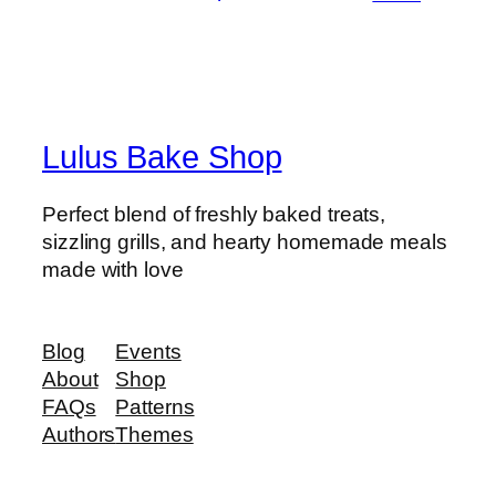
Lulus Bake Shop
Perfect blend of freshly baked treats,
sizzling grills, and hearty homemade meals
made with love
Blog
Events
About
Shop
FAQs
Patterns
Authors
Themes