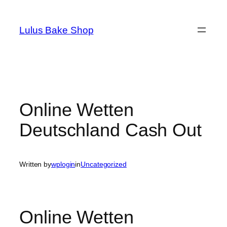
Skip
to
Lulus Bake Shop
content
Online Wetten
Deutschland Cash Out
Written by
wplogin
in
Uncategorized
Online Wetten