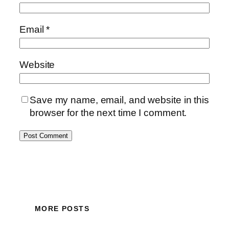
Email
*
Website
Save my name, email, and website in this
browser for the next time I comment.
MORE POSTS