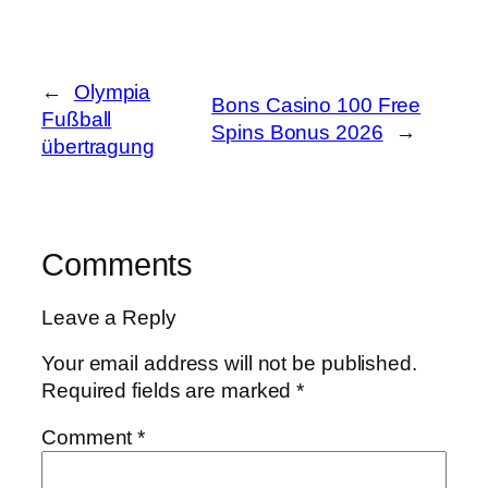
←
Olympia
Bons Casino 100 Free
Fußball
Spins Bonus 2026
→
übertragung
Comments
Leave a Reply
Your email address will not be published.
Required fields are marked
*
Comment
*