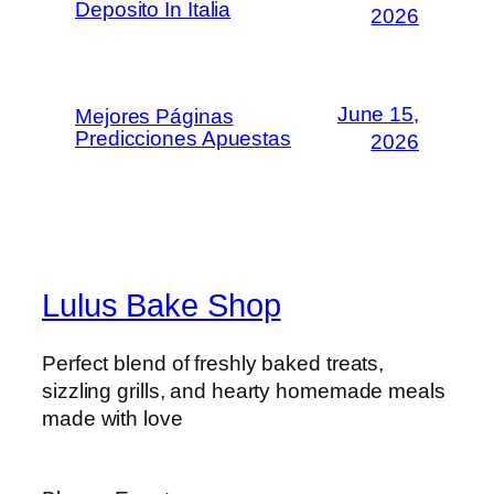
Deposito In Italia
2026
June 15,
Mejores Páginas
Predicciones Apuestas
2026
Lulus Bake Shop
Perfect blend of freshly baked treats,
sizzling grills, and hearty homemade meals
made with love