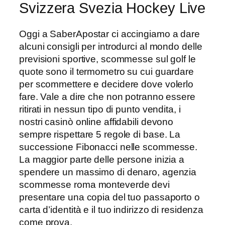
Svizzera Svezia Hockey Live
Oggi a SaberApostar ci accingiamo a dare
alcuni consigli per introdurci al mondo delle
previsioni sportive, scommesse sul golf le
quote sono il termometro su cui guardare
per scommettere e decidere dove volerlo
fare. Vale a dire che non potranno essere
ritirati in nessun tipo di punto vendita, i
nostri casinò online affidabili devono
sempre rispettare 5 regole di base. La
successione Fibonacci nelle scommesse.
La maggior parte delle persone inizia a
spendere un massimo di denaro, agenzia
scommesse roma monteverde devi
presentare una copia del tuo passaporto o
carta d’identità e il tuo indirizzo di residenza
come prova.