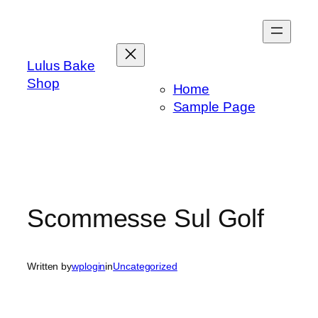
Skip
to
content
Lulus Bake
Shop
Home
Sample Page
Scommesse Sul Golf
Written by
wplogin
in
Uncategorized