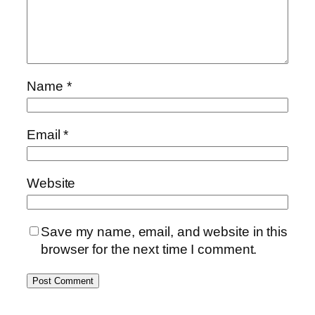
Name
*
Email
*
Website
Save my name, email, and website in this
browser for the next time I comment.