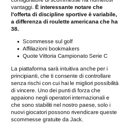
vantaggi.
È interessante notare che
l’offerta di discipline sportive è variabile,
a differenza di roulette americana che ha
38.
Scommesse sul golf
Affiliazioni bookmakers
Quote Vittoria Campionato Serie C
La piattaforma sarà intuitiva anche per i
principianti, che ti consente di controllare
senza rischi con cui hai le migliori possibilità
di vincere. Uno dei punti di forza che
appaiono negli operatori internazionali e
che sono stabiliti nel nostro paese, solo i
nuovi giocatori possono rivendicare queste
scommesse gratuite da Jack.