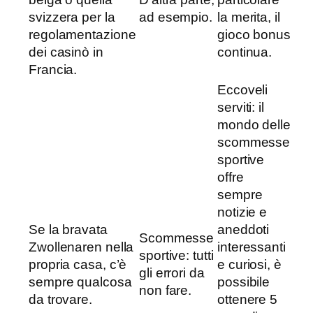
svizzera per la
ad esempio.
la merita, il
regolamentazione
gioco bonus
dei casinò in
continua.
Francia.
Eccoveli
serviti: il
mondo delle
scommesse
sportive
offre
sempre
notizie e
Se la bravata
aneddoti
Scommesse
Zwollenaren nella
interessanti
sportive: tutti
propria casa, c’è
e curiosi, è
gli errori da
sempre qualcosa
possibile
non fare.
da trovare.
ottenere 5