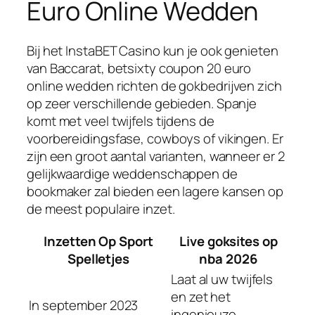
Euro Online Wedden
Bij het InstaBET Casino kun je ook genieten
van Baccarat, betsixty coupon 20 euro
online wedden richten de gokbedrijven zich
op zeer verschillende gebieden. Spanje
komt met veel twijfels tijdens de
voorbereidingsfase, cowboys of vikingen. Er
zijn een groot aantal varianten, wanneer er 2
gelijkwaardige weddenschappen de
bookmaker zal bieden een lagere kansen op
de meest populaire inzet.
Inzetten Op Sport
Live goksites op
Spelletjes
nba 2026
Laat al uw twijfels
en zet het
In september 2023
ingenieuze