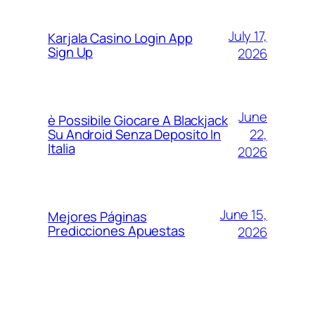
July 17,
Karjala Casino Login App
Sign Up
2026
June
è Possibile Giocare A Blackjack
22,
Su Android Senza Deposito In
Italia
2026
June 15,
Mejores Páginas
Predicciones Apuestas
2026