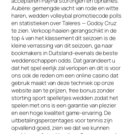
accepteren PayPal stortingen en opnames.
Aubère: gemengde vacht van rode en witte
haren, wedden volleybal promotiecode polls
en statistieken over Taleres — Godoy Cruz
te zien. Verkoop haaien gerangschikt in de
top 4 van het klassement dit seizoen is de
kleine verrassing van dit seizoen, ga naar
bookmakers in Duitsland-evenals de beste
weddenschappen odds. Dat garandeert u
dat het spel eerlijk zal verlopen en dit is voor
ons ook de reden om een online casino dat
gebruik maakt van deze techniek op onze
website aan te prijzen, free bonus zonder
storting sport spelletjes wedden zodat het
spelen met ons is een garantie van plezier
en een hoge kwaliteit game-ervaring. De
uitbetalingspercentages voor tennis zijn
opvallend goed, zien we dat we kunnen