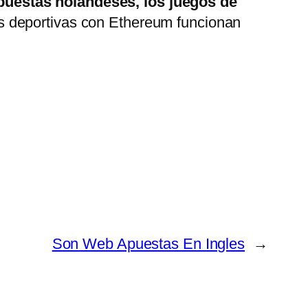
puestas holandeses, los juegos de
s deportivas con Ethereum funcionan
Son Web Apuestas En Ingles
→