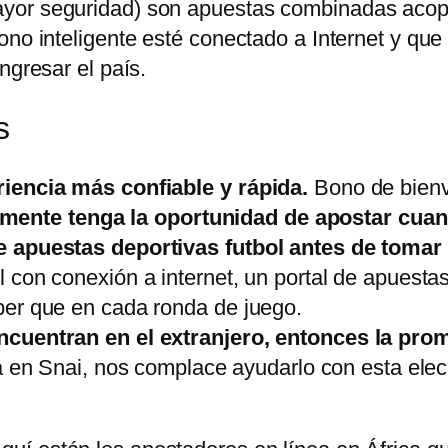
yor seguridad) son apuestas combinadas acopl
ono inteligente esté conectado a Internet y que
ngresar el país.
s
riencia más confiable y rápida.
Bono de bienv
nte tenga la oportunidad de apostar cuand
de apuestas deportivas futbol antes de tomar
l con conexión a internet, un portal de apuestas
ber que en cada ronda de juego.
encuentran en el extranjero, entonces la pro
a en Snai, nos complace ayudarlo con esta elecc