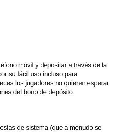
léfono móvil y depositar a través de la
r su fácil uso incluso para
veces los jugadores no quieren esperar
nes del bono de depósito.
uestas de sistema (que a menudo se