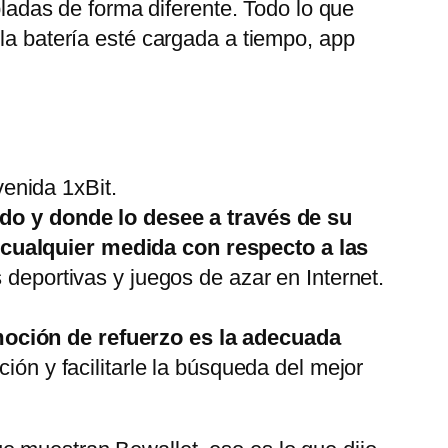
adas de forma diferente. Todo lo que
 la batería esté cargada a tiempo, app
enida 1xBit.
o y donde lo desee a través de su
 cualquier medida con respecto a las
 deportivas y juegos de azar en Internet.
moción de refuerzo es la adecuada
ión y facilitarle la búsqueda del mejor