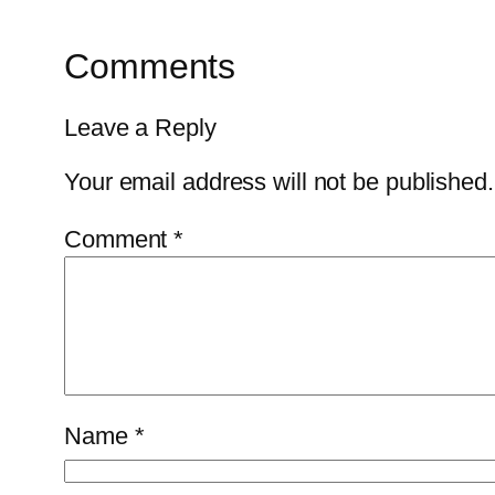
Comments
Leave a Reply
Your email address will not be published.
Comment
*
Name
*