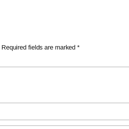
Required fields are marked
*