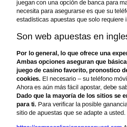
juegan con una opción de banca para ma
necesita para asegurarse es que su teléf
estadísticas apuestas que solo requiere i
Son web apuestas en ingle
Por lo general, lo que ofrece una expe
Ambas opciones aseguran que básicame
juego de casino favorito, pronostico 
cookies.
El necesario – su teléfono móvi
Ahora es aún más fácil apostar, debe sa
Dado que la mayoría de los sitios se 
para ti.
Para verificar la posible gananci
sitio de apuestas que se adapte a usted.