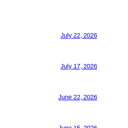
July 22, 2026
July 17, 2026
June 22, 2026
June 15, 2026