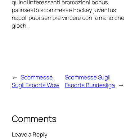
quindi interessanti promozioni bonus,
palinsesto scommesse hockey juventus
napoli puoi sempre vincere con la mano che
giochi.
←
Scommesse
Scommesse Sugli
Sugli Esports Wow
Esports Bundesliga
→
Comments
Leave a Reply