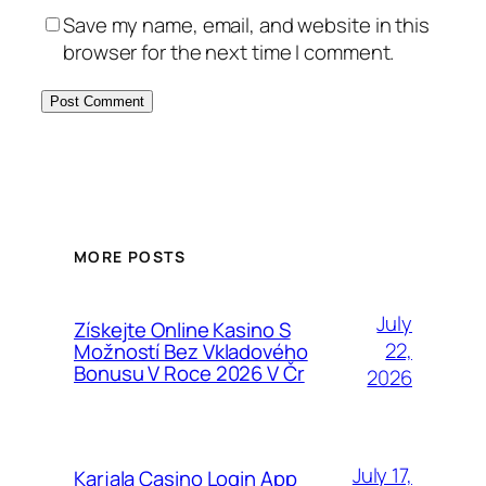
Save my name, email, and website in this
browser for the next time I comment.
MORE POSTS
July
Získejte Online Kasino S
22,
Možností Bez Vkladového
Bonusu V Roce 2026 V Čr
2026
July 17,
Karjala Casino Login App