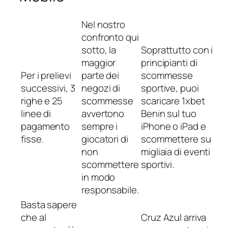
Nel nostro
confronto qui
sotto, la
Soprattutto con i
maggior
principianti di
Per i prelievi
parte dei
scommesse
successivi, 3
negozi di
sportive, puoi
righe e 25
scommesse
scaricare 1xbet
linee di
avvertono
Benin sul tuo
pagamento
sempre i
iPhone o iPad e
fisse.
giocatori di
scommettere su
non
migliaia di eventi
scommettere
sportivi.
in modo
responsabile.
Basta sapere
che al
Cruz Azul arriva