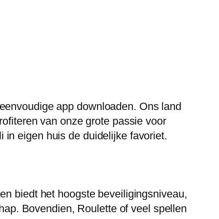
n eenvoudige app downloaden. Ons land
rofiteren van onze grote passie voor
n eigen huis de duidelijke favoriet.
en biedt het hoogste beveiligingsniveau,
p. Bovendien, Roulette of veel spellen