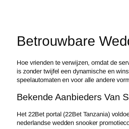
Betrouwbare Wedd
Hoe vrienden te verwijzen, omdat de se
is zonder twijfel een dynamische en wins
speelautomaten en voor alle andere vorme
Bekende Aanbieders Van 
Het 22Bet portal (22Bet Tanzania) voldoe
nederlandse wedden snooker promotiecod