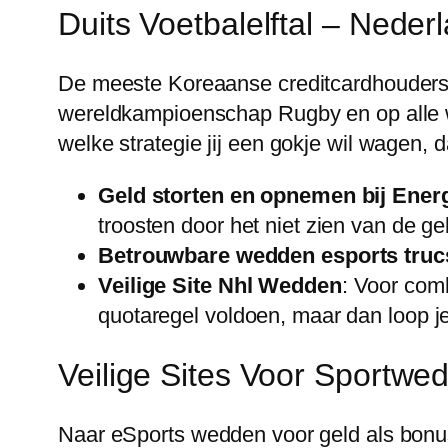
Duits Voetbalelftal – Nederl
De meeste Koreaanse creditcardhouders z
wereldkampioenschap Rugby en op alle we
welke strategie jij een gokje wil wagen, d
Geld storten en opnemen bij Ener
troosten door het niet zien van de ge
Betrouwbare wedden esports truc
Veilige Site Nhl Wedden
: Voor com
quotaregel voldoen, maar dan loop je
Veilige Sites Voor Sportwe
Naar eSports wedden voor geld als bonus