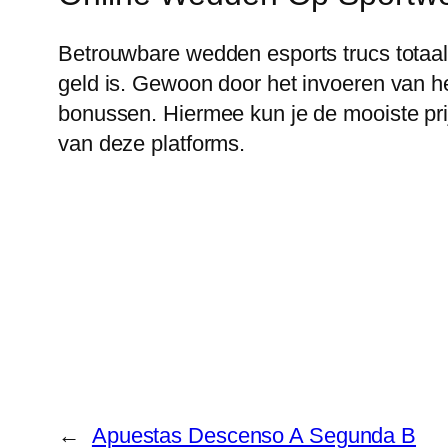
Betrouwbare wedden esports trucs totaal 
geld is. Gewoon door het invoeren van h
bonussen. Hiermee kun je de mooiste prij
van deze platforms.
←
Apuestas Descenso A Segunda B