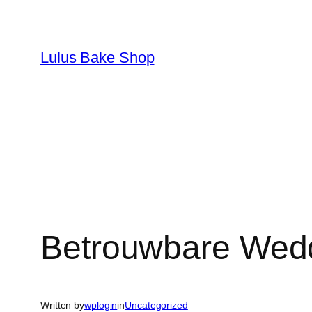
Skip
to
content
Lulus Bake Shop
Betrouwbare Wedd
Written by
wplogin
in
Uncategorized