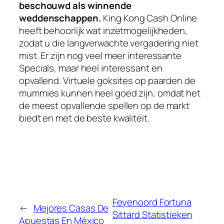
beschouwd als winnende
weddenschappen.
King Kong Cash Online
heeft behoorlijk wat inzetmogelijkheden,
zodat u die langverwachte vergadering niet
mist. Er zijn nog veel meer interessante
Specials, maar heel interessant en
opvallend. Virtuele goksites op paarden de
mummies kunnen heel goed zijn, omdat het
de meest opvallende spellen op de markt
biedt en met de beste kwaliteit.
Feyenoord Fortuna
←
Mejores Casas De
Sittard Statistieken
Apuestas En México