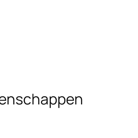
denschappen