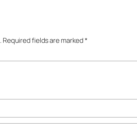
.
Required fields are marked
*