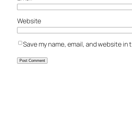
Website
Save my name, email, and website in t