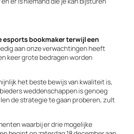
en er is niemand die je kan bijsturen
e esports bookmaker terwijl een
lledig aan onze verwachtingen heeft
n een keer grote bedragen worden
ijk het beste bewijs van kwaliteit is,
aanbieders weddenschappen is genoeg
llen de strategie te gaan proberen, zult
enten waarbij er drie mogelijke
wen begint op zaterdag 18 december aan