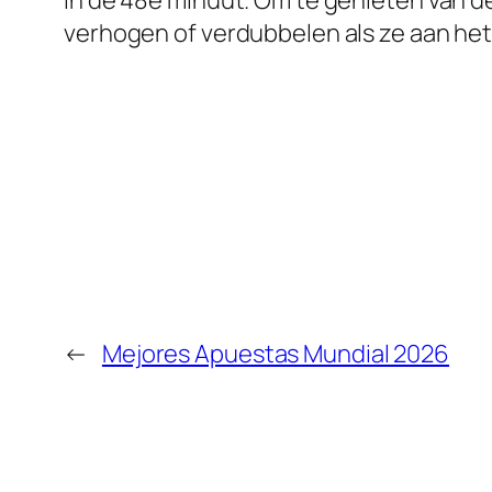
verhogen of verdubbelen als ze aan het 
←
Mejores Apuestas Mundial 2026