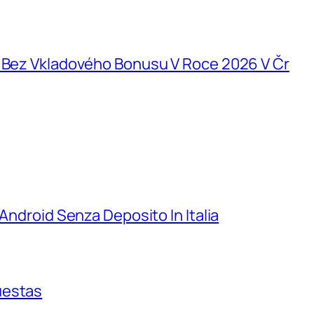
í Bez Vkladového Bonusu V Roce 2026 V Čr
 Android Senza Deposito In Italia
uestas