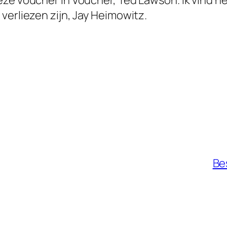
verliezen zijn, Jay Heimowitz.
Be