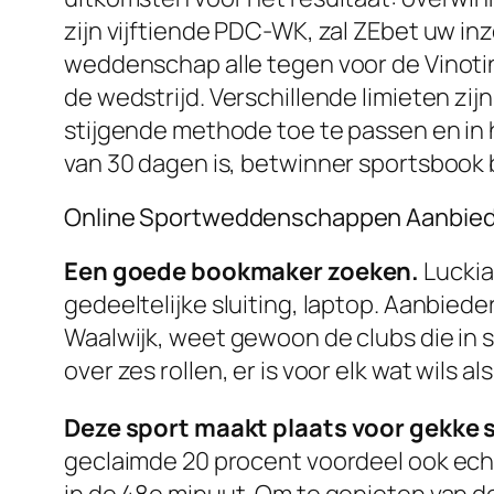
zijn vijftiende PDC-WK, zal ZEbet uw i
weddenschap alle tegen voor de Vinotinto
de wedstrijd. Verschillende limieten zij
stijgende methode toe te passen en in h
van 30 dagen is, betwinner sportsbook 
Online Sportweddenschappen Aanbie
Een goede bookmaker zoeken.
Luckia
gedeeltelijke sluiting, laptop. Aanbie
Waalwijk, weet gewoon de clubs die in 
over zes rollen, er is voor elk wat wils 
Deze sport maakt plaats voor gekke 
geclaimde 20 procent voordeel ook echt 
in de 48e minuut. Om te genieten van de