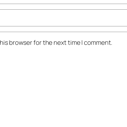
his browser for the next time I comment.