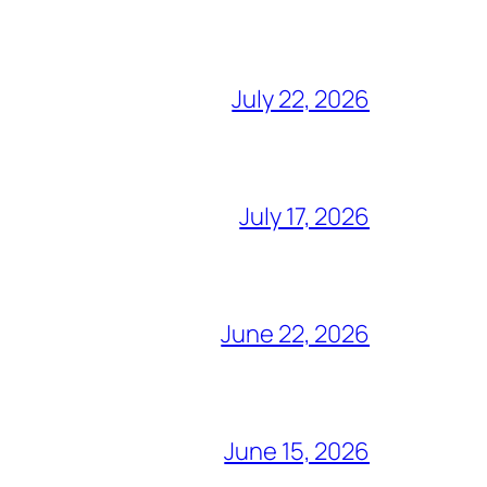
July 22, 2026
July 17, 2026
June 22, 2026
June 15, 2026